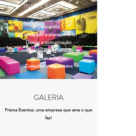
INTELIGÊNCIA EM
EVENTOS
Cenografia
Concepção e planejamento
Design e comunicação
Contratação e coordenação de
atrações artísticas
Consultoria em eventos
GALERIA
Prisma Eventos: uma empresa que ama o que
faz!