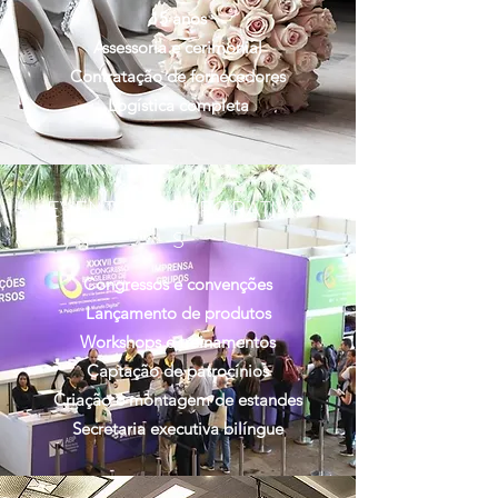
15 anos
Assessoria e cerimonial
Contratação de fornecedores
Logística completa
EVENTOS CORPORATIVO
S
Congressos e convenções
Lançamento de produtos
Workshops e treinamentos
Captação de patrocínios
Criação e montagem de estandes
Secretaria executiva bilíngue